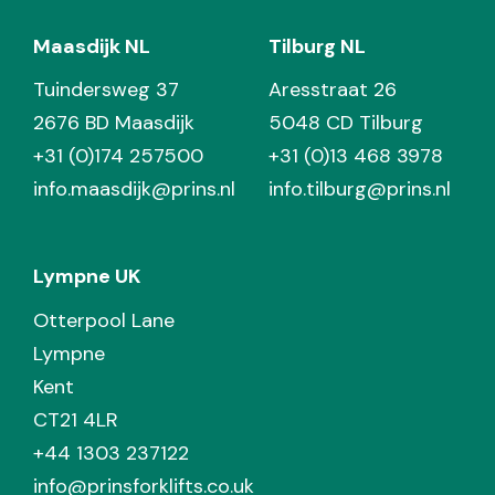
Maasdijk NL
Tilburg NL
Tuindersweg 37
Aresstraat 26
2676 BD Maasdijk
5048 CD Tilburg
+31 (0)174 257500
+31 (0)13 468 3978
info.maasdijk@prins.nl
info.tilburg@prins.nl
Lympne UK
Otterpool Lane
Lympne
Kent
CT21 4LR
+44 1303 237122
info@prinsforklifts.co.uk