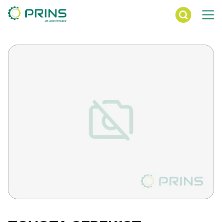
Ga
direct
naar
de
inhoud