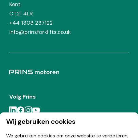
Kent
CT21 4LR
+44 1303 237122
info@prinsforklifts.co.uk
Volg Prins
Wij gebruiken cookies
Meld je aan voor de Prins nieuwsbrief
We gebruiken cookies om onze website te verbeteren,