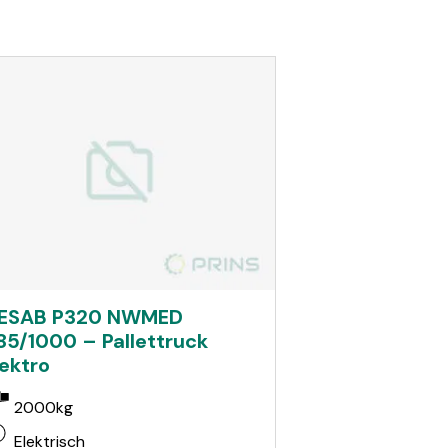
ESAB P320 NWMED
85/1000 – Pallettruck
lektro
2000kg
Elektrisch