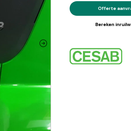
Offerte aanv
Bereken inruil