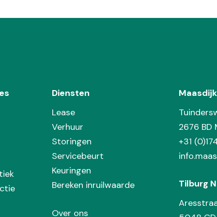
es
Diensten
Maasdijk
Lease
Tuinders
Verhuur
2676 BD 
Storingen
+31 (0)1
Servicebeurt
info.maas
Keuringen
tiek
Tilburg N
Bereken inruilwaarde
ctie
Aresstra
Over ons