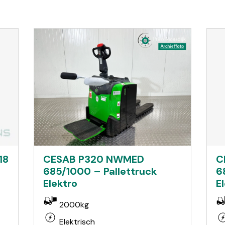
18
CESAB P320 NWMED
C
685/1000 – Pallettruck
6
Elektro
E
2000kg
Elektrisch