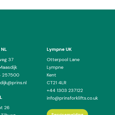
 NL
Lympne UK
weg 37
Otterpool Lane
Maasdijk
Lympne
74 257500
Kent
dijk@prins.nl
CT21 4LR
+44 1303 237122
L
info@prinsforklifts.co.uk
at 26
Servicemelding