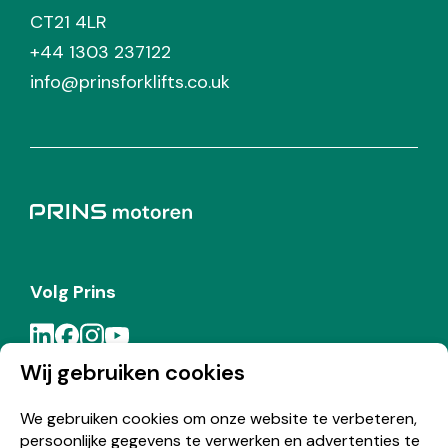
CT21 4LR
+44 1303 237122
info@prinsforklifts.co.uk
Volg Prins
Wij gebruiken cookies
Meld je aan voor de Prins nieuwsbrief
We gebruiken cookies om onze website te verbeteren,
persoonlijke gegevens te verwerken en advertenties te