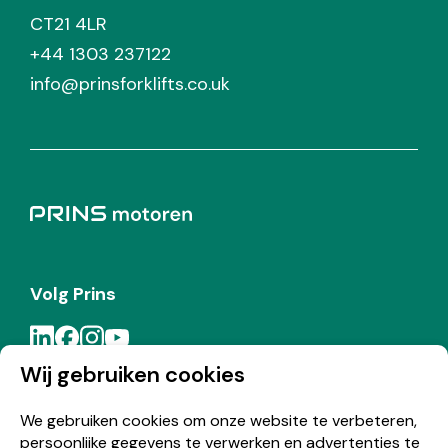
CT21 4LR
+44 1303 237122
info@prinsforklifts.co.uk
Volg Prins
Wij gebruiken cookies
Meld je aan voor de Prins nieuwsbrief
We gebruiken cookies om onze website te verbeteren,
persoonlijke gegevens te verwerken en advertenties te