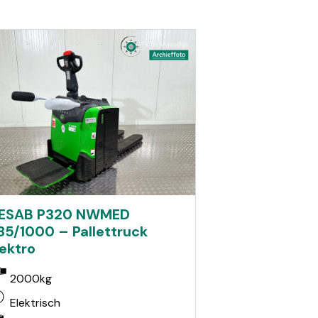
ESAB P320 NWMED
85/1000 – Pallettruck
lektro
2000kg
Elektrisch