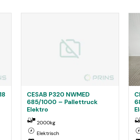
18
CESAB P320 NWMED
C
685/1000 – Pallettruck
6
Elektro
E
2000kg
Elektrisch