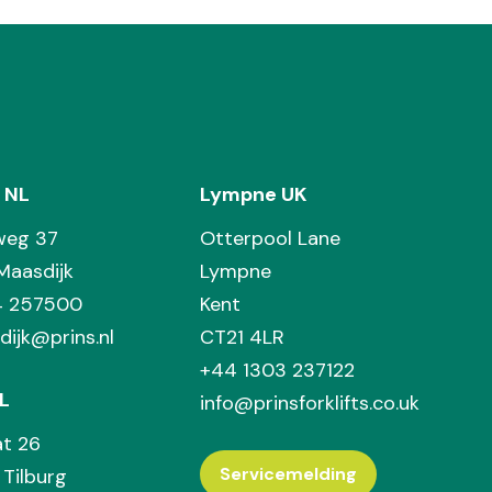
 NL
Lympne UK
weg 37
Otterpool Lane
Maasdijk
Lympne
74 257500
Kent
dijk@prins.nl
CT21 4LR
+44 1303 237122
L
info@prinsforklifts.co.uk
at 26
Servicemelding
Tilburg