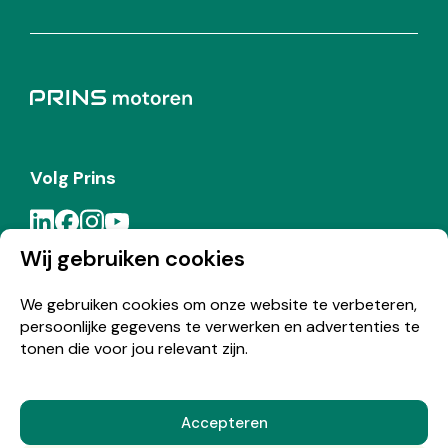
Volg Prins
Wij gebruiken cookies
Meld je aan voor de Prins nieuwsbrief
We gebruiken cookies om onze website te verbeteren,
persoonlijke gegevens te verwerken en advertenties te
Inschrijven
tonen die voor jou relevant zijn.
Accepteren
© Copyright 2026 Prins