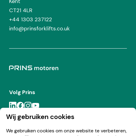
Kent
CT21 4LR
+44 1303 237122
info@prinsforklifts.co.uk
Volg Prins
Wij gebruiken cookies
Meld je aan voor de Prins nieuwsbrief
We gebruiken cookies om onze website te verbeteren,