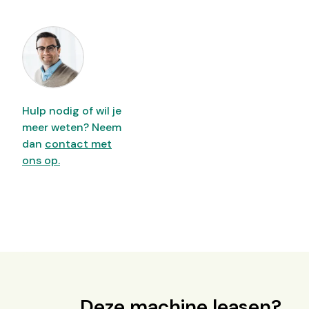
Hulp nodig of wil je
meer weten? Neem
dan
contact met
ons op.
Deze machine leasen?