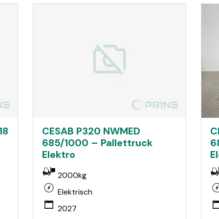
18
CESAB P320 NWMED
C
685/1000 – Pallettruck
6
Elektro
E
2000kg
Elektrisch
2027