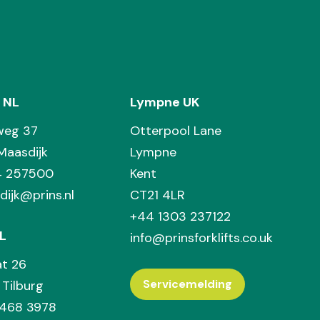
 NL
Lympne UK
weg 37
Otterpool Lane
Maasdijk
Lympne
74 257500
Kent
dijk@prins.nl
CT21 4LR
+44 1303 237122
L
info@prinsforklifts.co.uk
at 26
Servicemelding
Tilburg
 468 3978