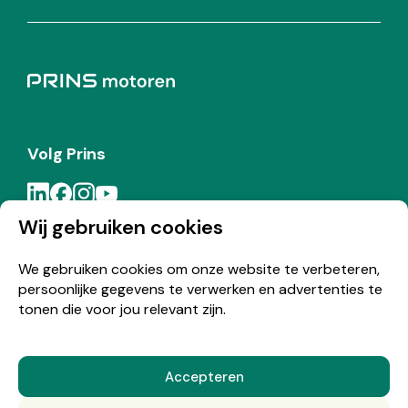
Volg Prins
Wij gebruiken cookies
Meld je aan voor de Prins nieuwsbrief
We gebruiken cookies om onze website te verbeteren,
persoonlijke gegevens te verwerken en advertenties te
Inschrijven
tonen die voor jou relevant zijn.
Accepteren
© Copyright 2026 Prins