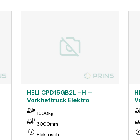
HELI CPD15GB2LI-H –
H
Vorkheftruck Elektro
V
1500kg
3000mm
Elektrisch