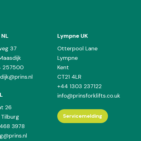
 NL
Lympne UK
weg 37
Otterpool Lane
Maasdijk
Lympne
74 257500
Kent
dijk@prins.nl
CT21 4LR
+44 1303 237122
L
info@prinsforklifts.co.uk
at 26
Servicemelding
Tilburg
 468 3978
rg@prins.nl