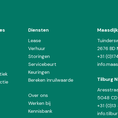
es
Diensten
Maasdijk
Lease
Tuinders
Verhuur
2676 BD 
Storingen
+31 (0)1
Servicebeurt
info.maas
Keuringen
tiek
Tilburg N
Bereken inruilwaarde
ctie
Aresstra
Over ons
5048 CD 
Werken bij
+31 (0)13
Kennisbank
info.tilbu