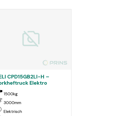
ELI CPD15GB2LI-H –
orkheftruck Elektro
1500kg
3000mm
Elektrisch