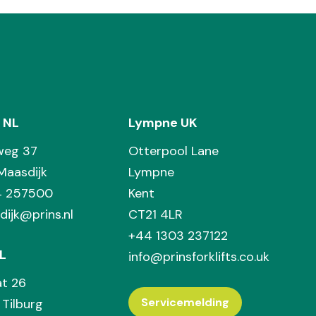
 NL
Lympne UK
weg 37
Otterpool Lane
Maasdijk
Lympne
74 257500
Kent
dijk@prins.nl
CT21 4LR
+44 1303 237122
L
info@prinsforklifts.co.uk
at 26
Servicemelding
Tilburg