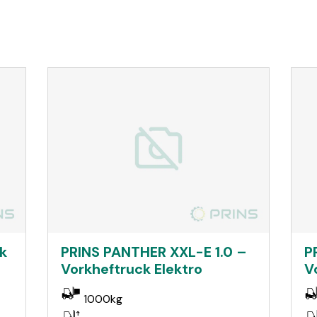
k
PRINS PANTHER XXL-E 1.0 –
P
Vorkheftruck Elektro
V
1000kg