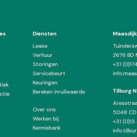
es
Diensten
Maasdijk
Lease
Tuinders
Verhuur
2676 BD 
Storingen
+31 (0)1
Servicebeurt
info.maas
Keuringen
tiek
Tilburg N
Bereken inruilwaarde
ctie
Aresstra
Over ons
5048 CD 
Werken bij
+31 (0)13
Kennisbank
info.tilbu