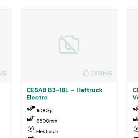
CESAB B3-18L – Heftruck
C
Electro
V
1800kg
6500mm
Elektrisch