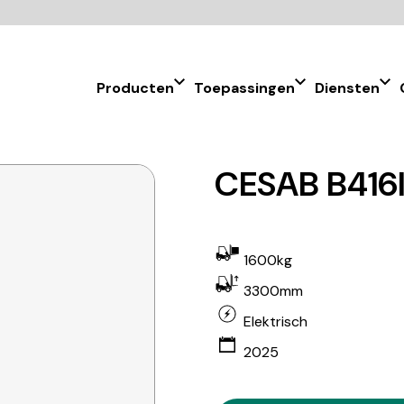
Producten
Toepassingen
Diensten
CESAB B416II
1600kg
3300mm
Elektrisch
2025