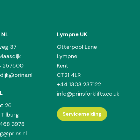
 NL
Lympne UK
weg 37
Otterpool Lane
Maasdijk
Lympne
74 257500
Kent
dijk@prins.nl
CT21 4LR
+44 1303 237122
L
info@prinsforklifts.co.uk
at 26
Servicemelding
Tilburg
 468 3978
rg@prins.nl