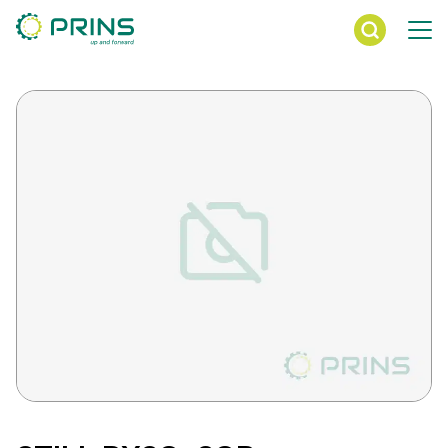
Ga
direct
naar
de
inhoud