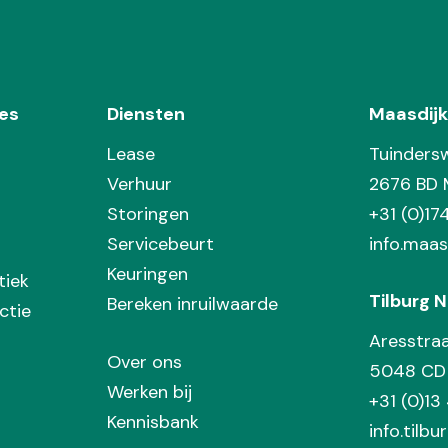
es
Diensten
Maasdijk
Lease
Tuinders
Verhuur
2676 BD 
Storingen
+31 (0)1
Servicebeurt
info.maas
Keuringen
tiek
Tilburg N
Bereken inruilwaarde
ctie
Aresstra
Over ons
5048 CD 
Werken bij
+31 (0)13
Kennisbank
info.tilbu