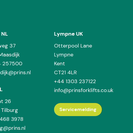
 NL
Lympne UK
weg 37
Otterpool Lane
Maasdijk
Lympne
74 257500
Kent
dijk@prins.nl
CT21 4LR
+44 1303 237122
L
info@prinsforklifts.co.uk
at 26
Servicemelding
Tilburg
 468 3978
rg@prins.nl