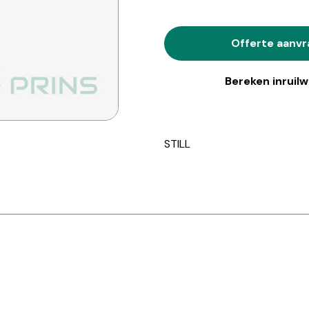
Offerte aanv
Bereken inruil
STILL