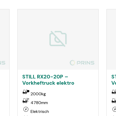
STILL RX20-20P –
S
Vorkheftruck elektro
V
2000kg
4780mm
Elektrisch