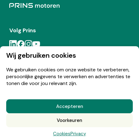
Volg Prins
Wij gebruiken cookies
Meld je aan voor de Prins nieuwsbrief
We gebruiken cookies om onze website te verbeteren,
persoonlijke gegevens te verwerken en advertenties te
Inschrijven
tonen die voor jou relevant zijn.
Accepteren
© Copyright 2026 Prins
Voorkeuren
Nederlands
English
(
Engels
)
Cookies
Privacy