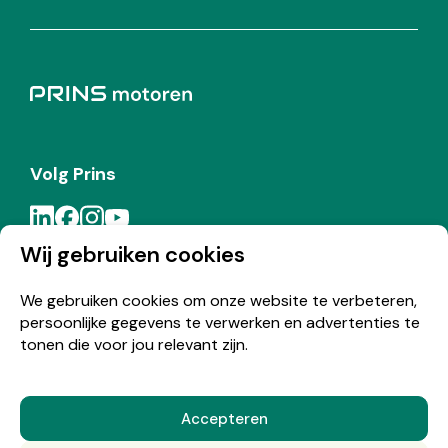
Volg Prins
Wij gebruiken cookies
Meld je aan voor de Prins nieuwsbrief
We gebruiken cookies om onze website te verbeteren,
persoonlijke gegevens te verwerken en advertenties te
Inschrijven
tonen die voor jou relevant zijn.
Accepteren
© Copyright 2026 Prins