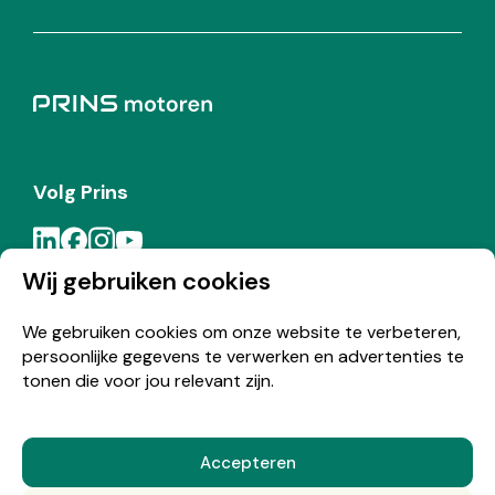
Volg Prins
Wij gebruiken cookies
Meld je aan voor de Prins nieuwsbrief
We gebruiken cookies om onze website te verbeteren,
persoonlijke gegevens te verwerken en advertenties te
Inschrijven
tonen die voor jou relevant zijn.
Accepteren
© Copyright 2026 Prins