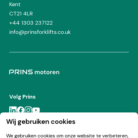
Kent
CT21 4LR
+44 1303 237122
info@prinsforklifts.co.uk
Volg Prins
Wij gebruiken cookies
Meld je aan voor de Prins nieuwsbrief
We gebruiken cookies om onze website te verbeteren,