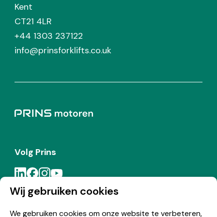
Kent
CT21 4LR
+44 1303 237122
info@prinsforklifts.co.uk
Volg Prins
Wij gebruiken cookies
Meld je aan voor de Prins nieuwsbrief
We gebruiken cookies om onze website te verbeteren,