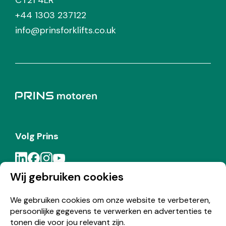
CT21 4LR
+44 1303 237122
info@prinsforklifts.co.uk
Volg Prins
Wij gebruiken cookies
Meld je aan voor de Prins nieuwsbrief
We gebruiken cookies om onze website te verbeteren,
persoonlijke gegevens te verwerken en advertenties te
Inschrijven
tonen die voor jou relevant zijn.