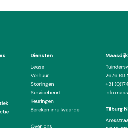
es
Diensten
Maasdijk
Lease
Tuinders
Verhuur
2676 BD 
Storingen
+31 (0)1
Servicebeurt
info.maas
Keuringen
tiek
Tilburg N
Bereken inruilwaarde
ctie
Aresstra
Over ons