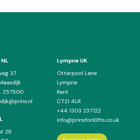
 NL
Lympne UK
weg 37
Otterpool Lane
Maasdijk
Lympne
74 257500
Kent
dijk@prins.nl
CT21 4LR
+44 1303 237122
L
info@prinsforklifts.co.uk
at 26