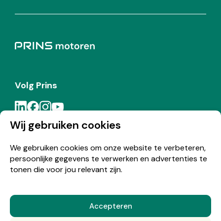
Volg Prins
Wij gebruiken cookies
Meld je aan voor de Prins nieuwsbrief
We gebruiken cookies om onze website te verbeteren,
persoonlijke gegevens te verwerken en advertenties te
Inschrijven
tonen die voor jou relevant zijn.
Accepteren
© Copyright 2026 Prins