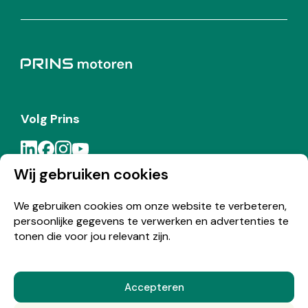
Volg Prins
Wij gebruiken cookies
Meld je aan voor de Prins nieuwsbrief
We gebruiken cookies om onze website te verbeteren,
persoonlijke gegevens te verwerken en advertenties te
Inschrijven
tonen die voor jou relevant zijn.
Accepteren
© Copyright 2026 Prins