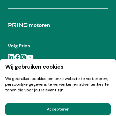
Volg Prins
Wij gebruiken cookies
Meld je aan voor de Prins nieuwsbrief
We gebruiken cookies om onze website te verbeteren,
persoonlijke gegevens te verwerken en advertenties te
Inschrijven
tonen die voor jou relevant zijn.
Accepteren
© Copyright 2026 Prins