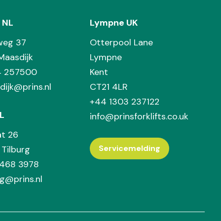
 NL
Lympne UK
weg 37
Otterpool Lane
Maasdijk
Lympne
74 257500
Kent
dijk@prins.nl
CT21 4LR
+44 1303 237122
L
info@prinsforklifts.co.uk
at 26
Servicemelding
Tilburg
 468 3978
rg@prins.nl