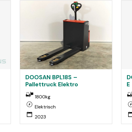
D
DOOSAN BPL18S –
E
Pallettruck Elektro
1800kg
Elektrisch
2023