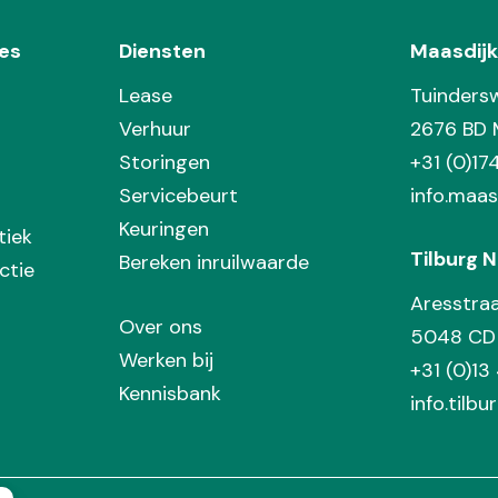
es
Diensten
Maasdijk
Lease
Tuinders
Verhuur
2676 BD 
Storingen
+31 (0)1
Servicebeurt
info.maas
Keuringen
tiek
Tilburg N
Bereken inruilwaarde
ctie
Aresstra
Over ons
5048 CD 
Werken bij
+31 (0)13
Kennisbank
info.tilbu