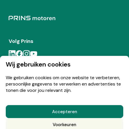
Volg Prins
Wij gebruiken cookies
Meld je aan voor de Prins nieuwsbrief
We gebruiken cookies om onze website te verbeteren,
persoonlijke gegevens te verwerken en advertenties te
Inschrijven
tonen die voor jou relevant zijn.
Accepteren
© Copyright 2026 Prins
Voorkeuren