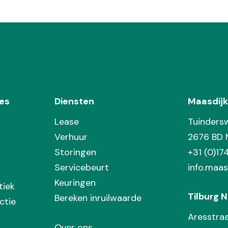
es
Diensten
Maasdijk
Lease
Tuinders
Verhuur
2676 BD 
Storingen
+31 (0)1
Servicebeurt
info.maas
Keuringen
tiek
Tilburg N
Bereken inruilwaarde
ctie
Aresstra
Over ons