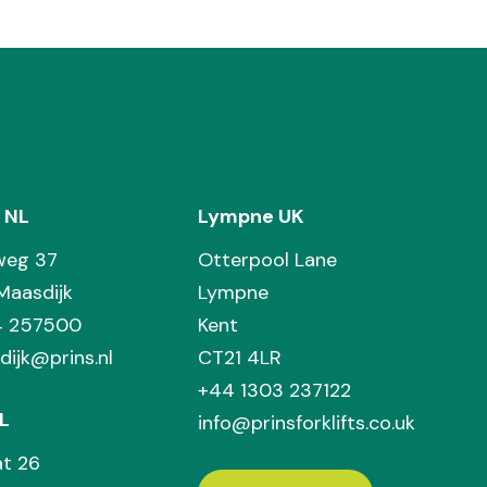
 NL
Lympne UK
weg 37
Otterpool Lane
Maasdijk
Lympne
74 257500
Kent
dijk@prins.nl
CT21 4LR
+44 1303 237122
L
info@prinsforklifts.co.uk
at 26