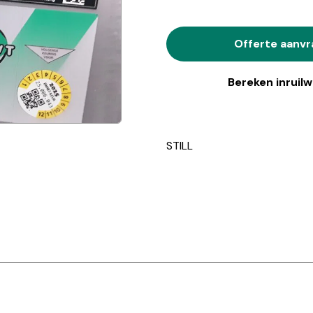
Offerte aanv
Bereken inruil
STILL