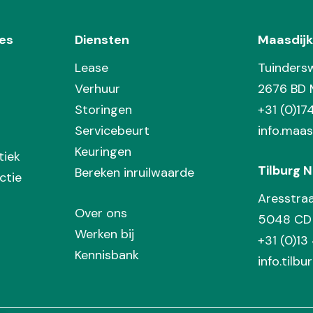
es
Diensten
Maasdijk
Lease
Tuinders
Verhuur
2676 BD 
Storingen
+31 (0)1
Servicebeurt
info.maas
Keuringen
tiek
Tilburg N
Bereken inruilwaarde
ctie
Aresstra
Over ons
5048 CD 
Werken bij
+31 (0)13
Kennisbank
info.tilbu