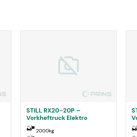
STILL RX20-20P –
S
Vorkheftruck Elektro
V
2000kg