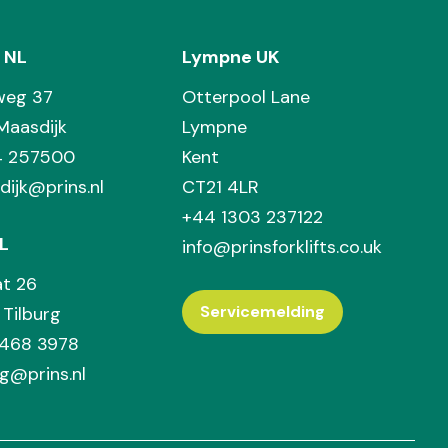
 NL
Lympne UK
weg 37
Otterpool Lane
Maasdijk
Lympne
74 257500
Kent
dijk@prins.nl
CT21 4LR
+44 1303 237122
L
info@prinsforklifts.co.uk
at 26
Servicemelding
Tilburg
 468 3978
rg@prins.nl