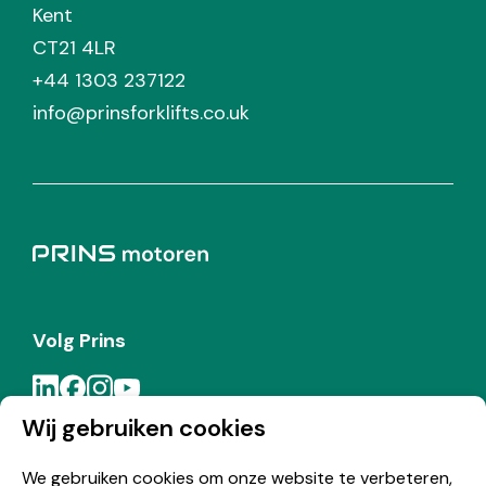
Kent
CT21 4LR
+44 1303 237122
info@prinsforklifts.co.uk
Volg Prins
Wij gebruiken cookies
Meld je aan voor de Prins nieuwsbrief
We gebruiken cookies om onze website te verbeteren,