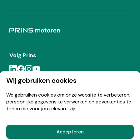
Volg Prins
Wij gebruiken cookies
Meld je aan voor de Prins nieuwsbrief
We gebruiken cookies om onze website te verbeteren,
persoonlijke gegevens te verwerken en advertenties te
Inschrijven
tonen die voor jou relevant zijn.
Accepteren
© Copyright 2026 Prins