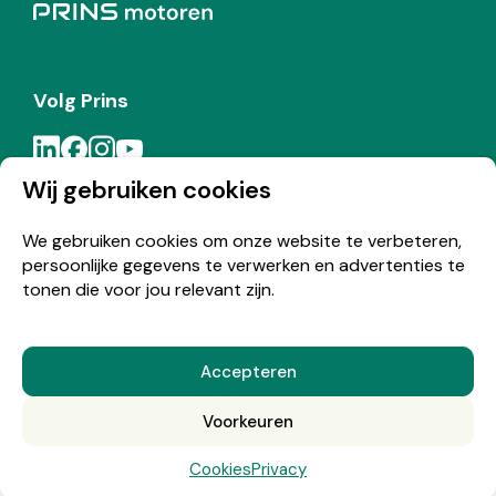
Volg Prins
Wij gebruiken cookies
Meld je aan voor de Prins nieuwsbrief
We gebruiken cookies om onze website te verbeteren,
persoonlijke gegevens te verwerken en advertenties te
Inschrijven
tonen die voor jou relevant zijn.
Accepteren
© Copyright 2026 Prins
Voorkeuren
Nederlands
English
(
Engels
)
Cookies
Privacy