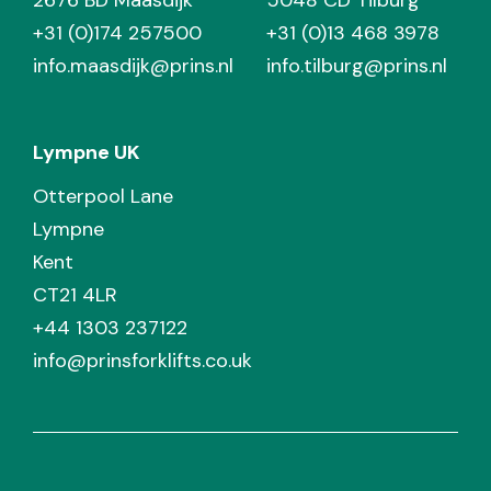
2676 BD Maasdijk
5048 CD Tilburg
+31 (0)174 257500
+31 (0)13 468 3978
info.maasdijk@prins.nl
info.tilburg@prins.nl
Lympne UK
Otterpool Lane
Lympne
Kent
CT21 4LR
+44 1303 237122
info@prinsforklifts.co.uk