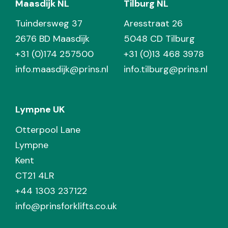
Maasdijk NL
Tilburg NL
Tuindersweg 37
Aresstraat 26
2676 BD Maasdijk
5048 CD Tilburg
+31 (0)174 257500
+31 (0)13 468 3978
info.maasdijk@prins.nl
info.tilburg@prins.nl
Lympne UK
Otterpool Lane
Lympne
Kent
CT21 4LR
+44 1303 237122
info@prinsforklifts.co.uk