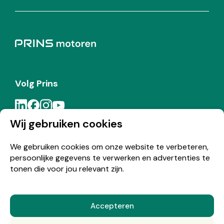
Volg Prins
Wij gebruiken cookies
Meld je aan voor de Prins nieuwsbrief
We gebruiken cookies om onze website te verbeteren,
persoonlijke gegevens te verwerken en advertenties te
Inschrijven
tonen die voor jou relevant zijn.
Accepteren
© Copyright 2026 Prins