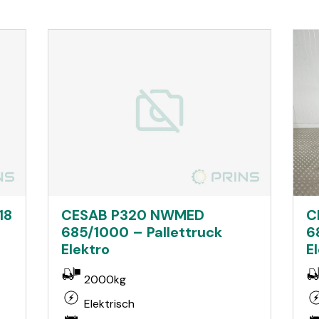
18
CESAB P320 NWMED
C
685/1000 – Pallettruck
6
Elektro
E
2000kg
Elektrisch