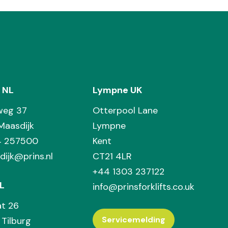
 NL
Lympne UK
weg 37
Otterpool Lane
Maasdijk
Lympne
74 257500
Kent
dijk@prins.nl
CT21 4LR
+44 1303 237122
L
info@prinsforklifts.co.uk
at 26
Servicemelding
Tilburg