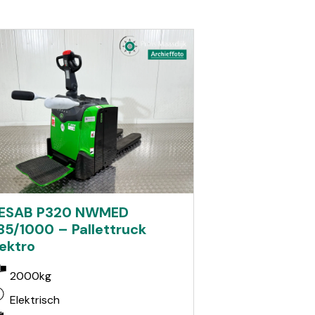
ESAB P320 NWMED
85/1000 – Pallettruck
lektro
2000kg
Elektrisch