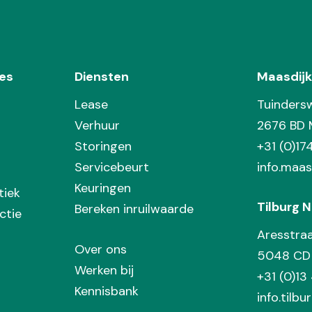
es
Diensten
Maasdijk
Lease
Tuinders
Verhuur
2676 BD 
Storingen
+31 (0)1
Servicebeurt
info.maas
Keuringen
tiek
Tilburg N
Bereken inruilwaarde
ctie
Aresstra
Over ons
5048 CD 
Werken bij
+31 (0)13
Kennisbank
info.tilbu