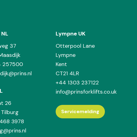
 NL
Lympne UK
weg 37
Otterpool Lane
Maasdijk
Lympne
74 257500
Kent
dijk@prins.nl
CT21 4LR
+44 1303 237122
L
info@prinsforklifts.co.uk
at 26
Servicemelding
Tilburg
 468 3978
rg@prins.nl