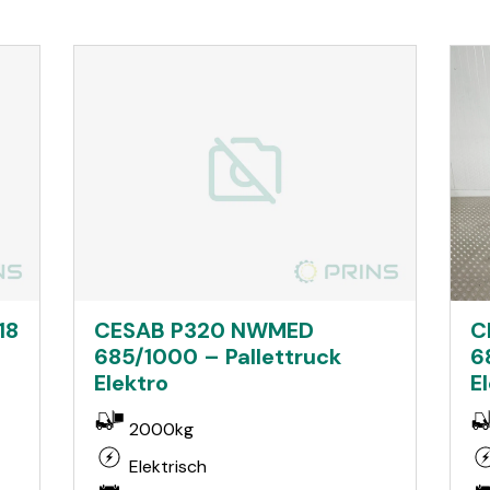
18
CESAB P320 NWMED
C
685/1000 – Pallettruck
6
Elektro
E
2000kg
Elektrisch