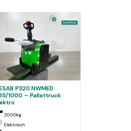
ESAB P320 NWMED
85/1000 – Pallettruck
lektro
2000kg
Elektrisch