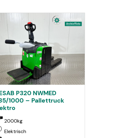
ESAB P320 NWMED
85/1000 – Pallettruck
lektro
2000kg
Elektrisch