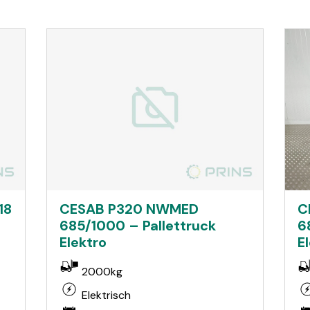
18
CESAB P320 NWMED
C
685/1000 – Pallettruck
6
Elektro
E
2000kg
Elektrisch