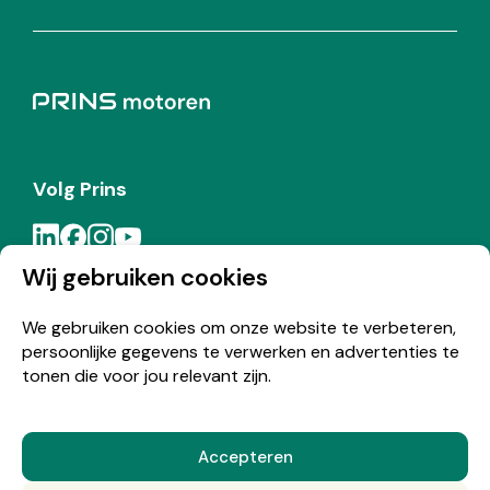
Volg Prins
Wij gebruiken cookies
Meld je aan voor de Prins nieuwsbrief
We gebruiken cookies om onze website te verbeteren,
persoonlijke gegevens te verwerken en advertenties te
Inschrijven
tonen die voor jou relevant zijn.
Accepteren
© Copyright 2026 Prins