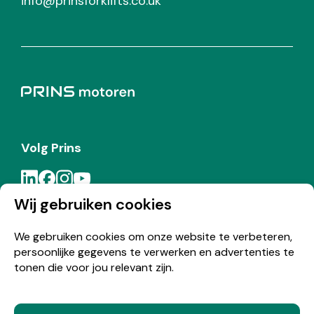
info@prinsforklifts.co.uk
Volg Prins
Wij gebruiken cookies
Meld je aan voor de Prins nieuwsbrief
We gebruiken cookies om onze website te verbeteren,
persoonlijke gegevens te verwerken en advertenties te
Inschrijven
tonen die voor jou relevant zijn.