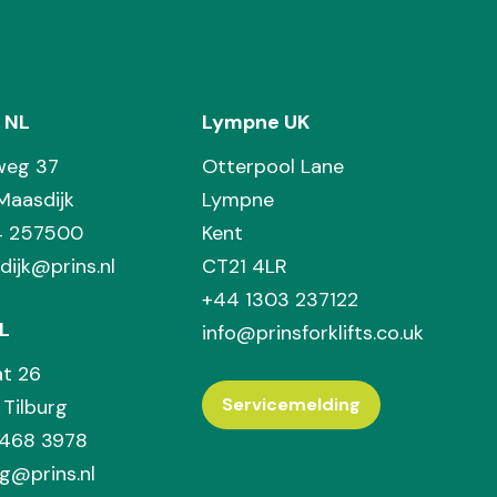
 NL
Lympne UK
weg 37
Otterpool Lane
Maasdijk
Lympne
74 257500
Kent
dijk@prins.nl
CT21 4LR
+44 1303 237122
L
info@prinsforklifts.co.uk
at 26
Servicemelding
Tilburg
 468 3978
rg@prins.nl