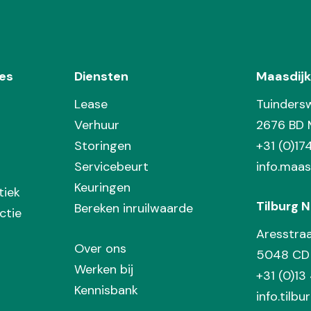
es
Diensten
Maasdijk
Lease
Tuinders
Verhuur
2676 BD 
Storingen
+31 (0)1
Servicebeurt
info.maas
Keuringen
tiek
Tilburg N
Bereken inruilwaarde
ctie
Aresstra
Over ons
5048 CD 
Werken bij
+31 (0)13
Kennisbank
info.tilbu