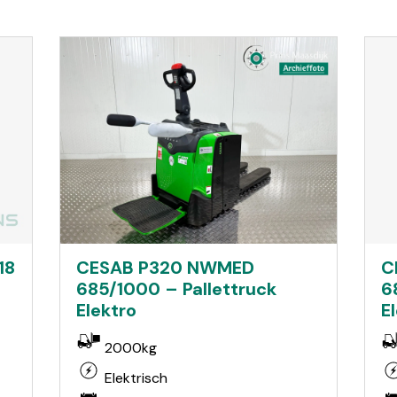
18
C
CESAB P320 NWMED
6
685/1000 – Pallettruck
E
Elektro
2000kg
Elektrisch