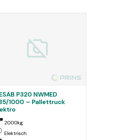
ESAB P320 NWMED
85/1000 – Pallettruck
lektro
2000kg
Elektrisch