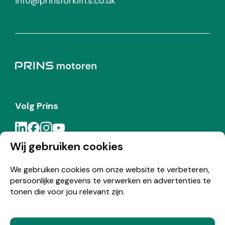
info@prinsforklifts.co.uk
Volg Prins
Wij gebruiken cookies
Meld je aan voor de Prins nieuwsbrief
We gebruiken cookies om onze website te verbeteren,
persoonlijke gegevens te verwerken en advertenties te
Inschrijven
tonen die voor jou relevant zijn.