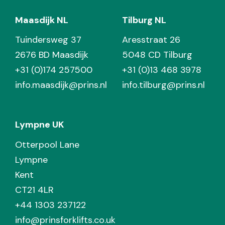
Maasdijk NL
Tilburg NL
Tuindersweg 37
Aresstraat 26
2676 BD Maasdijk
5048 CD Tilburg
+31 (0)174 257500
+31 (0)13 468 3978
info.maasdijk@prins.nl
info.tilburg@prins.nl
Lympne UK
Otterpool Lane
Lympne
Kent
CT21 4LR
+44 1303 237122
info@prinsforklifts.co.uk