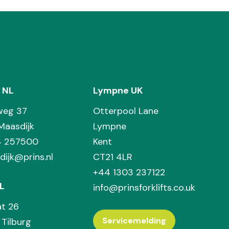
 NL
Lympne UK
weg 37
Otterpool Lane
Maasdijk
Lympne
74 257500
Kent
dijk@prins.nl
CT21 4LR
+44 1303 237122
L
info@prinsforklifts.co.uk
at 26
Servicemelding
Tilburg