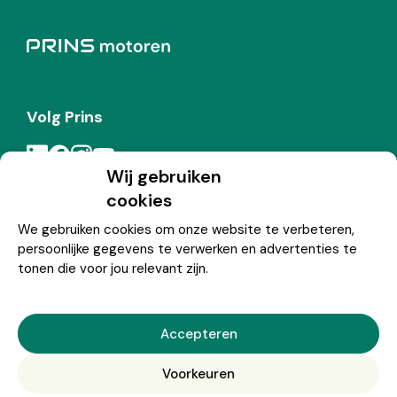
Volg Prins
Wij gebruiken
cookies
Meld je aan voor de Prins nieuwsbrief
We gebruiken cookies om onze website te verbeteren,
persoonlijke gegevens te verwerken en advertenties te
Inschrijven
tonen die voor jou relevant zijn.
Accepteren
© Copyright 2026 Prins
Voorkeuren
Nederlands
English
(
Engels
)