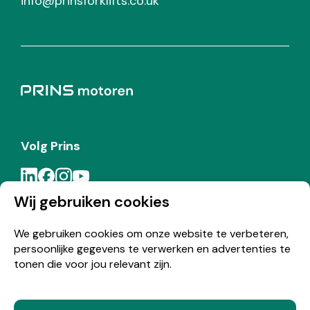
info@prinsforklifts.co.uk
Volg Prins
Wij gebruiken cookies
Meld je aan voor de Prins nieuwsbrief
We gebruiken cookies om onze website te verbeteren,
persoonlijke gegevens te verwerken en advertenties te
Inschrijven
tonen die voor jou relevant zijn.