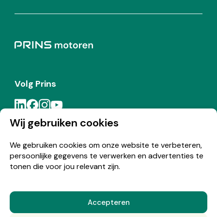
Volg Prins
Wij gebruiken cookies
Meld je aan voor de Prins nieuwsbrief
We gebruiken cookies om onze website te verbeteren,
persoonlijke gegevens te verwerken en advertenties te
Inschrijven
tonen die voor jou relevant zijn.
Accepteren
© Copyright 2026 Prins