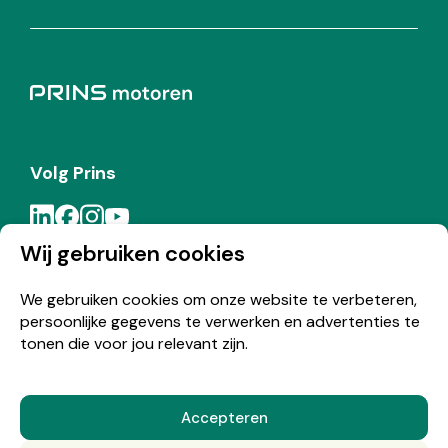
Volg Prins
Wij gebruiken cookies
Meld je aan voor de Prins nieuwsbrief
We gebruiken cookies om onze website te verbeteren,
persoonlijke gegevens te verwerken en advertenties te
Inschrijven
tonen die voor jou relevant zijn.
Accepteren
© Copyright 2026 Prins