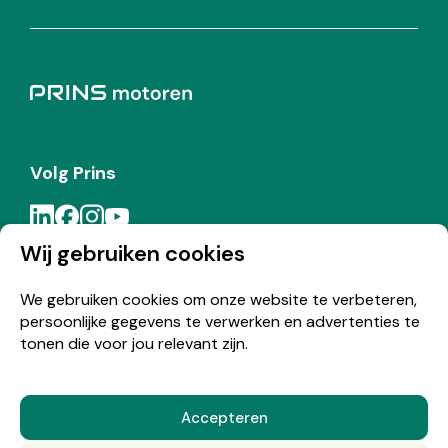
Volg Prins
Wij gebruiken cookies
Meld je aan voor de Prins nieuwsbrief
We gebruiken cookies om onze website te verbeteren,
persoonlijke gegevens te verwerken en advertenties te
Inschrijven
tonen die voor jou relevant zijn.
Accepteren
© Copyright 2026 Prins