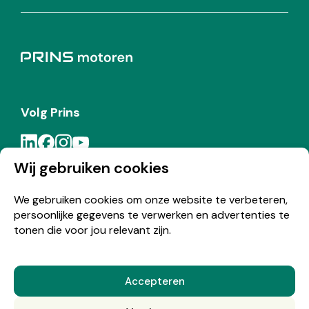
Volg Prins
Wij gebruiken cookies
Meld je aan voor de Prins nieuwsbrief
We gebruiken cookies om onze website te verbeteren,
persoonlijke gegevens te verwerken en advertenties te
Inschrijven
tonen die voor jou relevant zijn.
Accepteren
© Copyright 2026 Prins