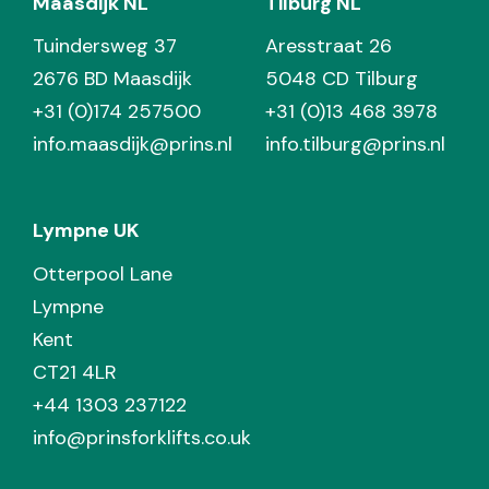
Maasdijk NL
Tilburg NL
Tuindersweg 37
Aresstraat 26
2676 BD Maasdijk
5048 CD Tilburg
+31 (0)174 257500
+31 (0)13 468 3978
info.maasdijk@prins.nl
info.tilburg@prins.nl
Lympne UK
Otterpool Lane
Lympne
Kent
CT21 4LR
+44 1303 237122
info@prinsforklifts.co.uk