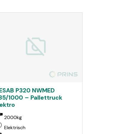
ESAB P320 NWMED
85/1000 – Pallettruck
lektro
2000kg
Elektrisch