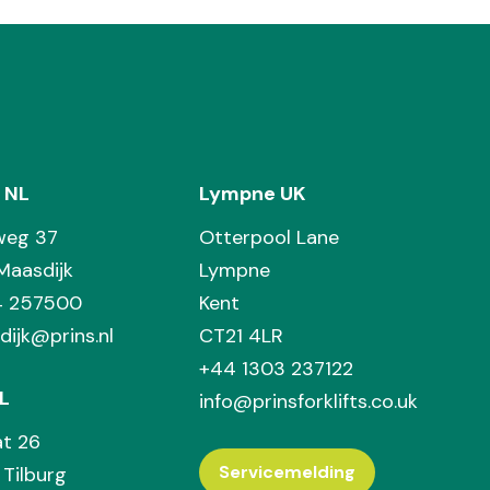
 NL
Lympne UK
weg 37
Otterpool Lane
Maasdijk
Lympne
74 257500
Kent
dijk@prins.nl
CT21 4LR
+44 1303 237122
L
info@prinsforklifts.co.uk
at 26
Servicemelding
Tilburg