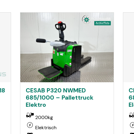
18
C
CESAB P320 NWMED
6
685/1000 – Pallettruck
E
Elektro
2000kg
Elektrisch